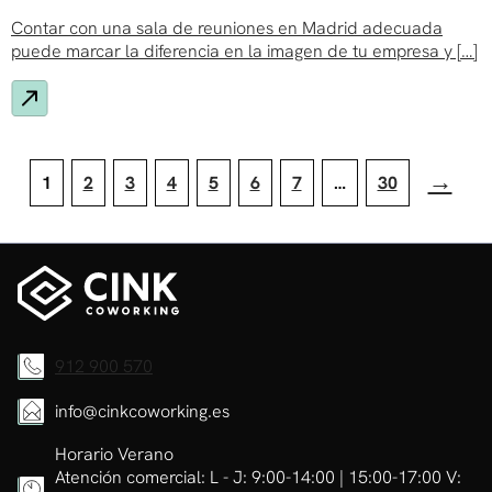
Contar con una sala de reuniones en Madrid adecuada
puede marcar la diferencia en la imagen de tu empresa y […]
Paginación
de
→
1
2
3
4
5
6
7
…
30
entradas
912 900 570
info@cinkcoworking.es
Horario Verano
Atención comercial: L - J: 9:00-14:00 | 15:00-17:00 V: