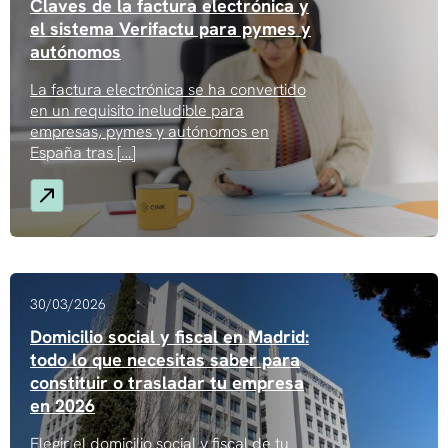
Claves de la factura electrónica y
el sistema Verifactu para pymes y
autónomos
La factura electrónica se ha convertido
en un requisito ineludible para
empresas, pymes y autónomos en
España tras […]
30/03/2026
Domicilio social y fiscal en Madrid:
todo lo que necesitas saber para
constituir o trasladar tu empresa
en 2026
Elegir el domicilio social y fiscal de tu