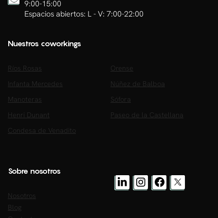
9:00-15:00
Espacios abiertos: L - V: 7:00-22:00
Nuestros coworkings
Ríos Rosas
Orense
Infanta Mercedes
Núñez de Balboa
Manoteras
Sófora
Henri Dunant
Paseo de la Castellana
Condesa de Venadito
Sobre nosotros
Nosotros
Blog