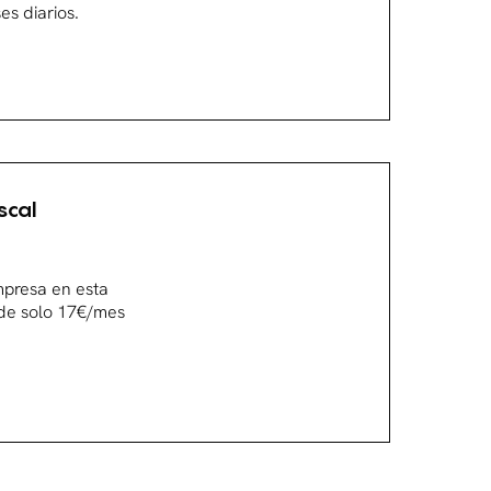
s diarios.
scal
mpresa en esta
sde solo 17€/mes