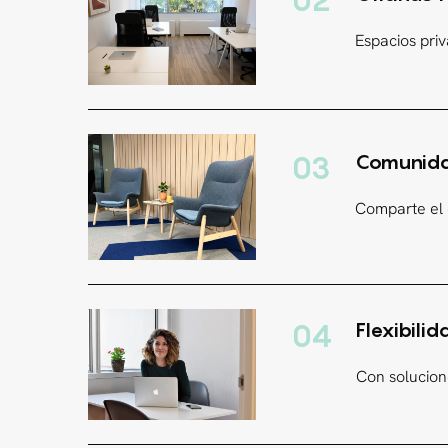
02
Espacios priv
03
Comunida
Comparte el 
04
Flexibilid
Con solucion