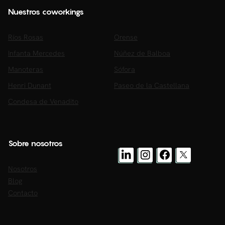
Nuestros coworkings
Ríos Rosas
Orense
Infanta Mercedes
Núñez de Balboa
Manoteras
Sófora
Henri Dunant
Paseo de la Castellana
Condesa de Venadito
Sobre nosotros
Nosotros
Blog
Contacto