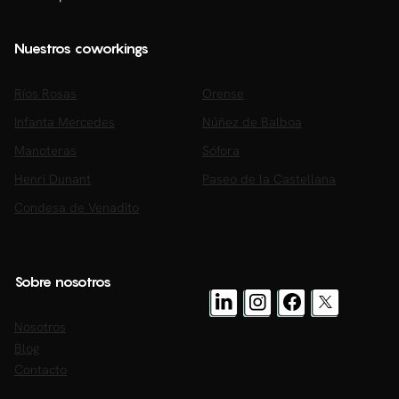
Nuestros coworkings
Ríos Rosas
Orense
Infanta Mercedes
Núñez de Balboa
Manoteras
Sófora
Henri Dunant
Paseo de la Castellana
Condesa de Venadito
Sobre nosotros
Nosotros
Blog
Contacto