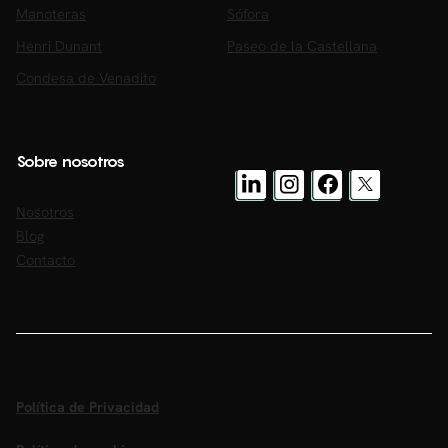
Manoteras
Sófora
Henri Dunant
Paseo de la Castellana
Condesa de Venadito
Sobre nosotros
Nosotros
Blog
Contacto
Política de Privacidad