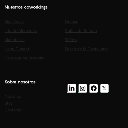
Nuestros coworkings
Ríos Rosas
Orense
Infanta Mercedes
Núñez de Balboa
Manoteras
Sófora
Henri Dunant
Paseo de la Castellana
Condesa de Venadito
Sobre nosotros
Nosotros
Blog
Contacto