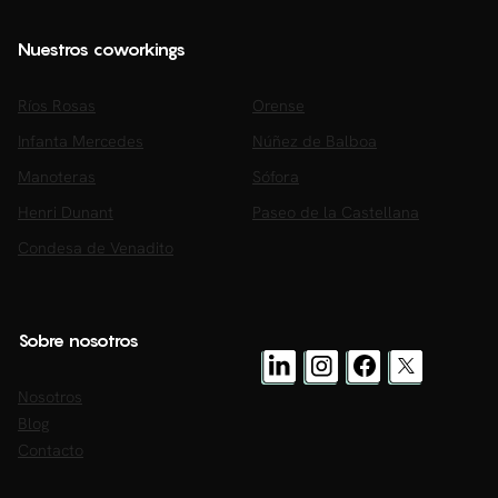
Nuestros coworkings
Ríos Rosas
Orense
Infanta Mercedes
Núñez de Balboa
Manoteras
Sófora
Henri Dunant
Paseo de la Castellana
Condesa de Venadito
Sobre nosotros
Nosotros
Blog
Contacto