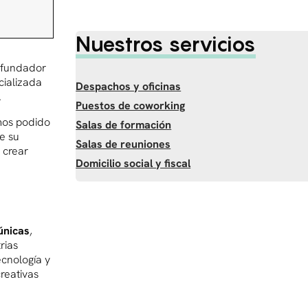
Nuestros servicios
 fundador
cializada
Despachos y oficinas
.
Puestos de coworking
mos podido
Salas de formación
e su
Salas de reuniones
 crear
Domicilio social y fiscal
únicas
,
rias
ecnología y
creativas