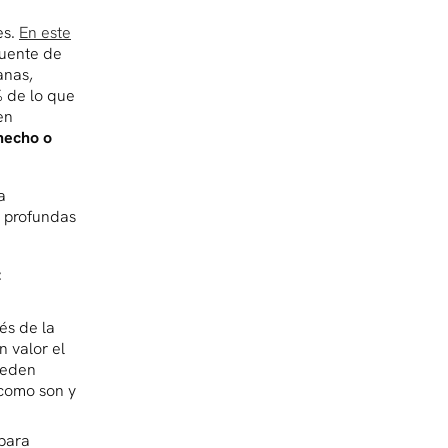
es.
En este
cuente de
anas,
 de lo que
en
hecho o
a
s profundas
:
és de la
n valor el
pueden
 como son y
 para