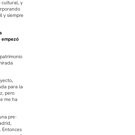
cultural, y
orporando
l y siempre
a
mo empezó
patrimonio
 mirada
yecto,
ada para la
z, pero
ue me ha
una pre-
adrid,
. Entonces