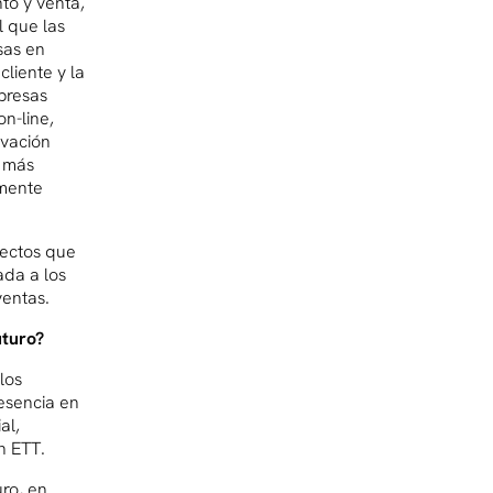
to y venta,
l que las
sas en
cliente y la
presas
n-line,
ovación
a más
mente
yectos que
ada a los
ventas.
uturo?
los
esencia en
al,
n ETT.
uro, en