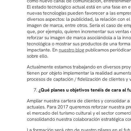
como nuevo canal de comunicación, entretenimien
El estado tecnológico actual está en una fase en e
nuevas tecnologías pueden favorecer a las empre
diversos aspectos: la publicidad, la relación con el 
imagen de marca, entre otros. Sería el caso de em
que, por ejemplo, quieren incrementar sus ventas o
reforzar su imagen de marca asociándola a la inn
tecnológica o mostrar sus productos de una form
impactante. En
nuestro blog
publicamos periódica
sobre ello.
Actualmente estamos trabajando en diversos pro
tienen por objeto implementar la realidad aument
procesos de captación / fidelización de clientes y 
¿Qué planes u objetivos tenéis de cara al f
Ampliar nuestra cartera de clientes y consolidar a 
actuales. Para 2017 queremos reforzar nuestra pr
el mercado del turismo cultural y el sector comerci
consolidando nuestra colaboración estratégica co
La formación será otro de nuestro pilares en el fut