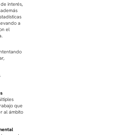
de interés,
s además
tadísticas
llevando a
on el
a.
intentando
ar,
s
os
tiples
trabajo que
r al ámbito
mental