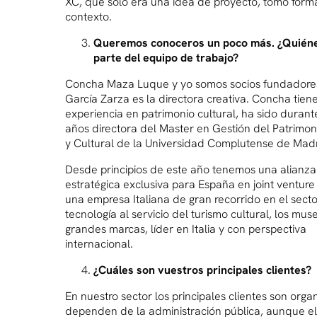
XC, que solo era una idea de proyecto, tomó form
contexto.
Queremos conoceros un poco más. ¿Quiéne
parte del equipo de trabajo?
Concha Maza Luque y yo somos socios fundadores 
García Zarza es la directora creativa. Concha tien
experiencia en patrimonio cultural, ha sido duran
años directora del Master en Gestión del Patrimoni
y Cultural de la Universidad Complutense de Madr
Desde principios de este año tenemos una alianza
estratégica exclusiva para España en joint ventur
una empresa Italiana de gran recorrido en el secto
tecnología al servicio del turismo cultural, los mus
grandes marcas, líder en Italia y con perspectiva
internacional.
¿Cuáles son vuestros principales clientes?
En nuestro sector los principales clientes son org
dependen de la administración pública, aunque el