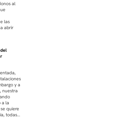
donos al
que
e las
a abrir
 del
ar
mentada,
nstalaciones
embargo y a
, nuestra
uando
 a la
 se quiere
ía, todas…