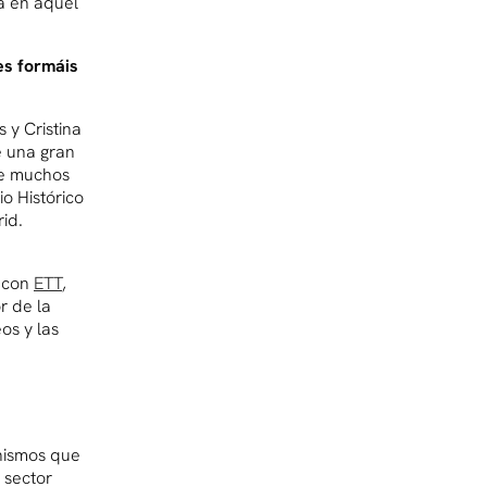
a en aquel
s formáis
y Cristina
e una gran
te muchos
o Histórico
id.
e con
ETT
,
r de la
eos y las
anismos que
 sector