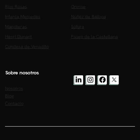
Ríos Rosas
Orense
Infanta Mercedes
Núñez de Balboa
Manoteras
Sófora
Henri Dunant
Paseo de la Castellana
Condesa de Venadito
Sobre nosotros
Nosotros
Blog
Contacto