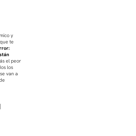
mico y
 que te
rror:
están
ás el peor
dos los
se van a
 de
a