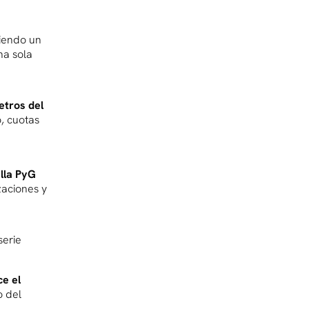
iendo un
na sola
etros del
o, cuotas
lla PyG
zaciones y
serie
e el
o del