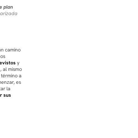
de plan
larizada
 un camino
nos
revistos
y
, al mismo
 término a
menzar, es
ar la
ar sus