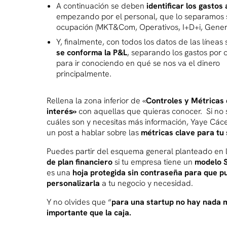
A continuación se deben
identificar los gastos
empezando por el personal, que lo separamos 
ocupación (MKT&Com, Operativos, I+D+i, Genera
Y, finalmente, con todos los datos de las líneas
se conforma la P&L
, separando los gastos por
para ir conociendo en qué se nos va el dinero
principalmente.
Rellena la zona inferior de «
Controles y Métricas
interés»
con aquellas que quieras conocer. Si no
cuáles son y necesitas más información, Yaye Các
un post a hablar sobre las
métricas clave para tu
Puedes partir del esquema general planteado en 
de plan financiero
si tu empresa tiene un
modelo 
es una
hoja protegida sin contraseña para que p
personalizarla
a tu negocio y necesidad.
Y no olvides que “
para una startup no hay nada 
importante que la caja.