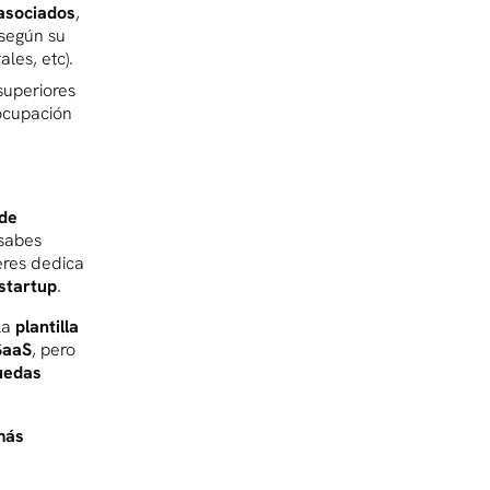
 asociados
,
según su
les, etc).
 superiores
 ocupación
 de
 sabes
eres dedica
 startup
.
la
plantilla
SaaS
, pero
uedas
más