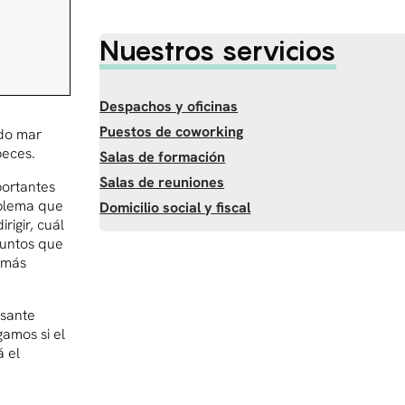
Nuestros servicios
Despachos y oficinas
Puestos de coworking
ndo mar
peces.
Salas de formación
Salas de reuniones
portantes
oblema que
Domicilio social y fiscal
rigir, cuál
suntos que
 más
esante
gamos si el
á el