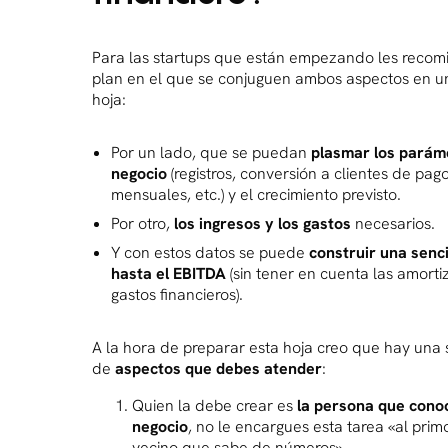
Para las startups que están empezando les recom
plan en el que se conjuguen ambos aspectos en u
hoja:
Por un lado, que se puedan
plasmar los parám
negocio
(registros, conversión a clientes de pag
mensuales, etc.) y el crecimiento previsto.
Por otro,
los ingresos y los gastos
necesarios.
Y con estos datos se puede
construir una senci
hasta el EBITDA
(sin tener en cuenta las amorti
gastos financieros).
A la hora de preparar esta hoja creo que hay una 
de
aspectos que debes atender
:
Quien la debe crear es
la persona que conoc
negocio
, no le encargues esta tarea «al prim
vecino que sabe de números».