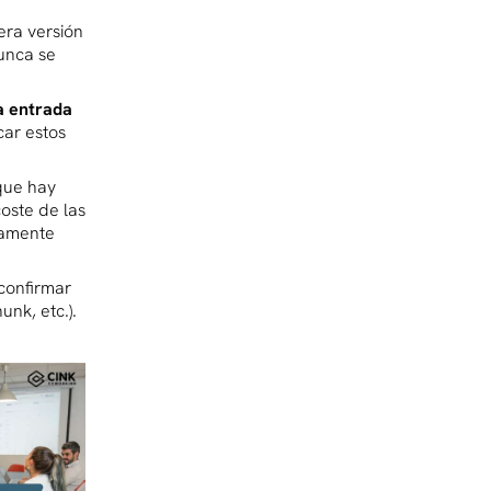
era versión
unca se
la entrada
car estos
 que hay
oste de las
ramente
confirmar
nk, etc.).