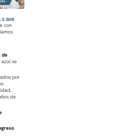
s y que
e con
ciamos
 de
 azul se
tados por
os
lidad,
atios de
e
ngreso