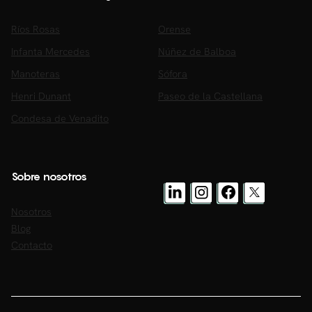
Ríos Rosas
Orense
Infanta Mercedes
Núñez de Balboa
Manoteras
Sófora
Henri Dunant
Paseo de la Castellana
Condesa de Venadito
Sobre nosotros
Nosotros
Blog
Contacto