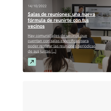
14/10/2022
Salas de reuniones: una nueva
fórmula de reunirte con tus
vecinos
Hay comunidades de vecinos que
cuentan con salas específicas para
poder realizar las reuniones periódicas
de sus juntas […]