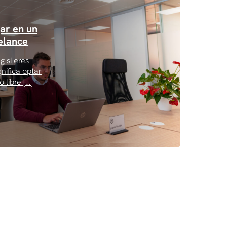
jar en un
eelance
g si eres
nifica optar
 libre […]