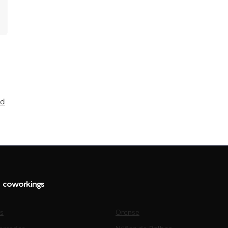
ud
s coworkings
s
Orense