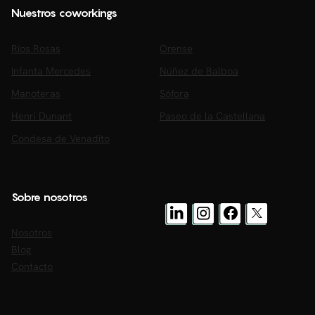
Nuestros coworkings
Ríos Rosas
Orense
Infanta Mercedes
Núñez de Balboa
Manoteras
Sófora
Henri Dunant
Paseo de la Castellana
Condesa de Venadito
Sobre nosotros
Nosotros
Blog
Contacto