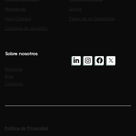
Manoteras
Sófora
Henri Dunant
Paseo de la Castellana
Condesa de Venadito
Sobre nosotros
Nosotros
Blog
Contacto
Política de Privacidad