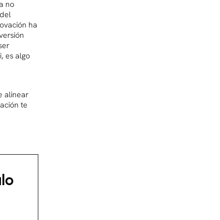
da no
 del
novación ha
versión
ser
, es algo
e
e alinear
ración te
lo