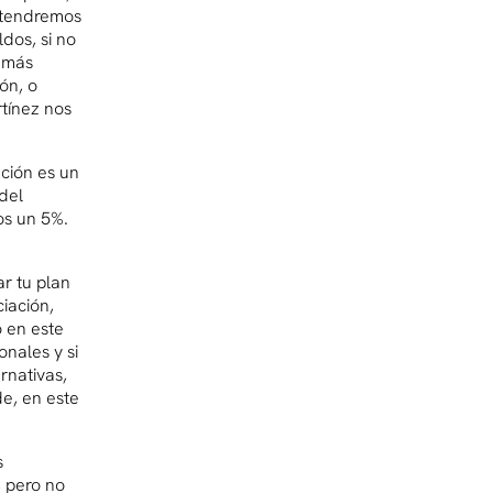
 tendremos
dos, si no
s más
ón, o
rtínez nos
ación es un
del
os un 5%.
ar tu plan
ciación,
 en este
onales y si
rnativas,
e, en este
s
 pero no