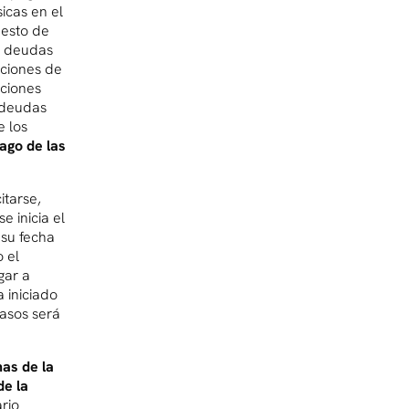
icas en el
uesto de
 y deudas
aciones de
aciones
o deudas
e los
ago de las
itarse,
 inicia el
su fecha
 el
gar a
a iniciado
asos será
nas de la
de la
rio