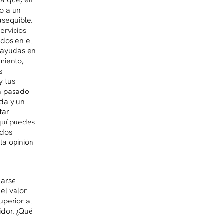
 o a un
asequible.
ervicios
idos en el
 ayudas en
miento,
s
y tus
an pasado
ada y un
tar
quí puedes
 dos
a opinión
larse
el valor
uperior al
idor. ¿Qué