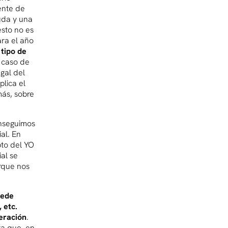
ente de
uda y una
esto no es
ara el año
 tipo de
 caso de
egal del
plica el
más, sobre
nseguimos
al. En
to del YO
al se
rque nos
uede
 etc.
eración
.
a que, en