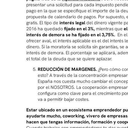
presentar una solicitud para cada impuesto pendi
pago en la que se especifique el importe de la de
propuesta de calendario de pagos. Por supuesto, 
gratis. El tipo de
interés legal
del dinero vigente p
2016 ha quedado
fijado en el 3%,
mientras que
el
interés de demora se ha fijado en el 3,75%.
En el
ofrecer aval, el interés aplicable es el del interés l
dinero. Si la moratoria se solicita sin garantías, se a
interés de demora. El porcentaje se aplicará, ade
el total de la deuda que se quiere aplazar.
REDUCCIÓN DE MARGENES.
¿Pero cómo co
esto? A través de la concentración empresari
España nos cuesta mucho cambiar el concep
por el NOSOTROS. La cooperación empresari
configura como clave para el crecimiento po
va a permitir bajar costes.
Estar ubicado en un ecosistema emprendedor p
ayudarte mucho, coworking, vivero de empresas,
hacen que tengas información, formación y coop
Cuando trabajas con emprendedores te das cuent