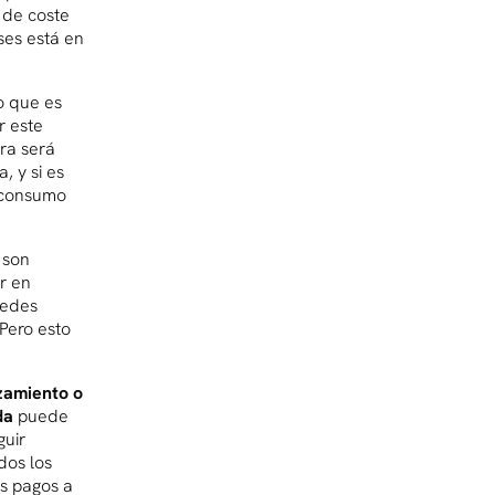
 de coste
ses está en
Lo que es
r este
ara será
, y si es
l consumo
 son
r en
uedes
 Pero esto
zamiento o
da
puede
guir
dos los
s pagos a