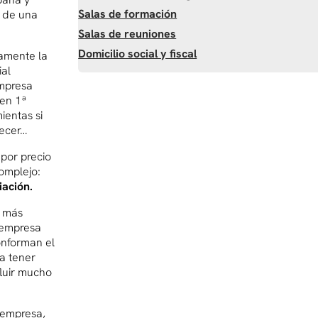
Salas de formación
o de una
Salas de reuniones
Domicilio social y fiscal
lamente la
ial
mpresa
 en 1ª
ientas si
necer…
por precio
omplejo:
iación.
s más
 empresa
onforman el
a tener
fluir mucho
 empresa,