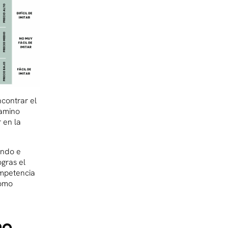
contrar el
camino
 en la
ondo e
ogras el
ompetencia
como
no