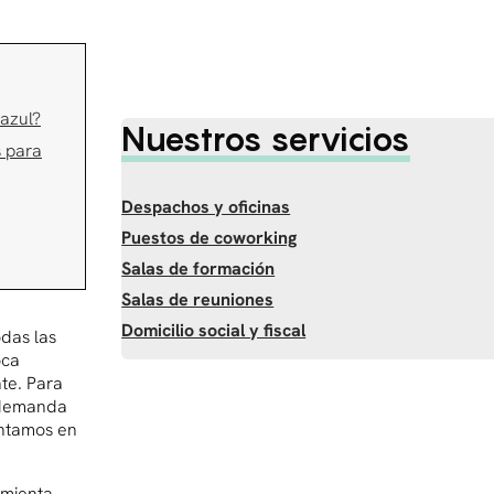
 azul?
Nuestros servicios
s para
Despachos y oficinas
Puestos de coworking
Salas de formación
Salas de reuniones
Domicilio social y fiscal
odas las
oca
te. Para
a demanda
ontamos en
amienta