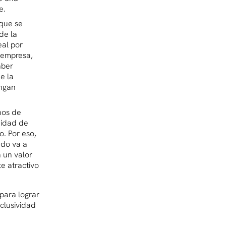
e.
que se
de la
al por
 empresa,
aber
e la
engan
hos de
nidad de
o. Por eso,
ndo va a
 un valor
te atractivo
para lograr
xclusividad