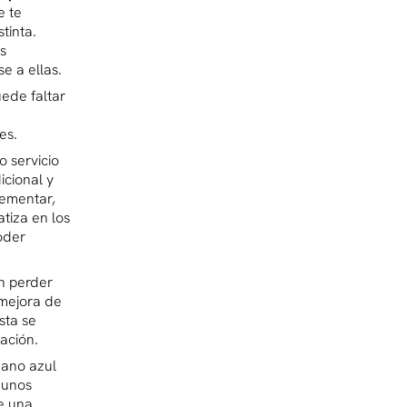
e te
tinta.
s
e a ellas.
uede faltar
es.
o servicio
icional y
rementar,
tiza en los
oder
n perder
 mejora de
sta se
ación.
éano azul
 unos
e una