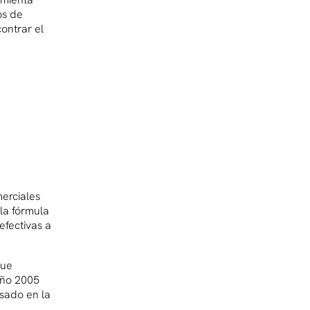
os de
ontrar el
merciales
la fórmula
efectivas a
que
año 2005
sado en la