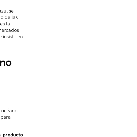
azul se
o de las
es la
 mercados
insistir en
ano
l océano
 para
u producto