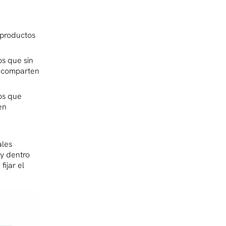
s productos
os que sin
 y comparten
ios que
en
ales
 y dentro
fijar el