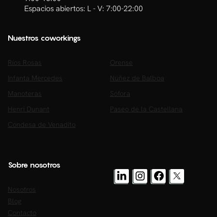
Espacios abiertos: L - V: 7:00-22:00
Nuestros coworkings
Ríos Rosas
Orense
Infanta Mercedes
Núñez de Balboa
Manoteras
Sófora
Henri Dunant
Paseo de la Castellana
Condesa de Venadito
Sobre nosotros
Nosotros
Blog
Contacto