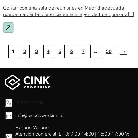
Contar con una sala de reuniones en Madrid adecuada
puede marcar la diferencia en la imagen de tu empresa y […]
Paginación
de
→
1
2
3
4
5
6
7
…
30
entradas
912 900 570
info@cinkcoworking.es
Horario Verano
Atención comercial: L - J: 9:00-14:00 | 15:00-17:00 V: