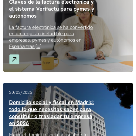
Claves de la factura electrónica y
el sistema Verifactu para pymes y
autónomos
La factura electrónica se ha convertido
en un requisito ineludible para
empresas, pymes y autónomos en
España tras […]
30/03/2026
Domicilio social y fiscal en Madrid:
todo lo que necesitas saber para
constituir o trasladar tu empresa
en 2026
Elegir el domicilio social y fiscal de tu