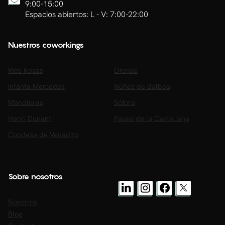
9:00-15:00
Espacios abiertos: L - V: 7:00-22:00
Nuestros coworkings
Ríos Rosas
Orense
Infanta Mercedes
Núñez de Balboa
Manoteras
Sófora
Henri Dunant
Paseo de la Castellana
Condesa de Venadito
Sobre nosotros
Nosotros
Blog